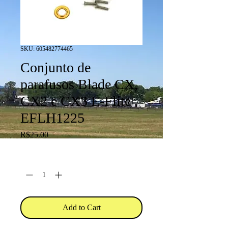
SKU: 605482774465
Conjunto de
parafusos Blade CX,
CX2 e CX3 E-Flite
EFLH1225
Price
R$25.00
Quantity
*
Add to Cart