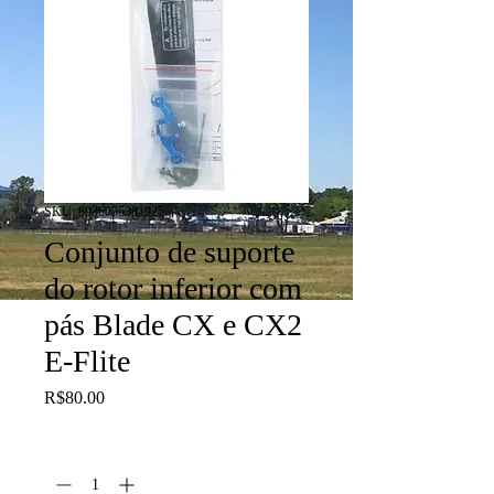
SKU: 8936035381925
Conjunto de suporte
do rotor inferior com
pás Blade CX e CX2
E-Flite
Price
R$80.00
Quantity
*