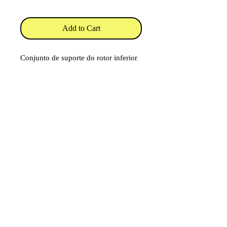
Add to Cart
Conjunto de suporte do rotor inferior
em alumínio usinado anodizado azul
com pás Blade CX, CX2 e CX3 E-
Flite fabricado por Microheli.
Código: MH-CX002BG1B
Item destinado a hobby/modelismo.
Faixa etária: 14 anos e acima
Imagens e fotos meramente
ilustrativas. Aparência e
características do produto dependem
de como ele é montado ou utilizado
pelo usuário