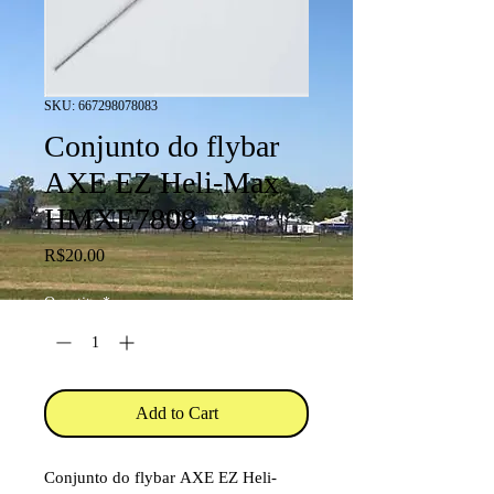
SKU: 667298078083
Conjunto do flybar
AXE EZ Heli-Max
HMXE7808
Price
R$20.00
Quantity
*
Add to Cart
Conjunto do flybar AXE EZ Heli-