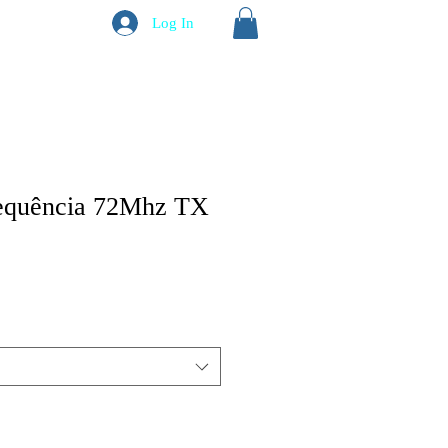
Log In
frequência 72Mhz TX