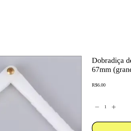
Dobradiça d
67mm (grand
Price
R$6.00
Quantity
*