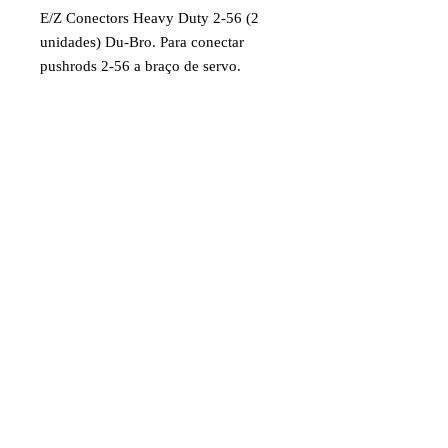
E/Z Conectors Heavy Duty 2-56 (2
unidades) Du-Bro. Para conectar
pushrods 2-56 a braço de servo.
Inclui travas removíveis e travas
permanentes.
Código: DUB489
Item destinado a hobby/modelismo.
Faixa etária: 14 anos e acima
Imagens e fotos meramente
ilustrativas. Aparência e
características do produto dependem
de como ele é montado ou utilizado
pelo usuário
© 2020 por Juniaer Modelismo. Todos los
derechos reservados.