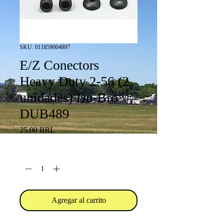
SKU: 011859004897
E/Z Conectors
Heavy Duty 2-56 (2
unidades) Du-Bro
DUB489
Precio
25,00 BRL
Cantidad
*
Agregar al carrito