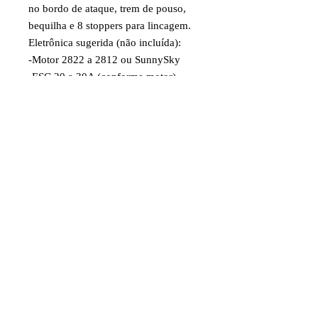
no bordo de ataque, trem de pouso,
bequilha e 8 stoppers para lincagem.
Eletrônica sugerida (não incluída):
-Motor 2822 a 2812 ou SunnySky
-ESC 20 a 30A (conforme motor)
-3 servos 9g
-Bateria Li-Po 11,1V 3S 450 a 1000
mAh
Fotos meramente ilustrativas. As
cores e designs podem variar sem
prévio aviso. O anúncio refere-se a 1
kit de aeromodelo conforme descrição
acima. Produto destinado a maiores
de 14 anos.