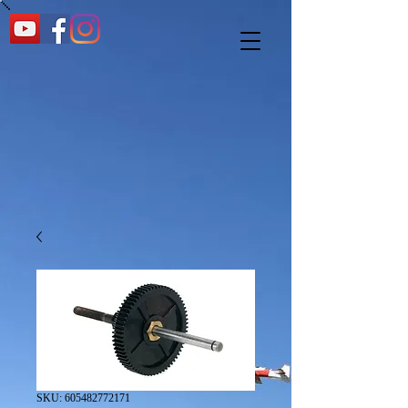
SKU: 605482772171