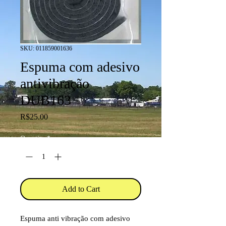
SKU: 011859001636
Espuma com adesivo
antivibração
DUB163
Price
R$25.00
Quantity
*
Add to Cart
Espuma anti vibração com adesivo