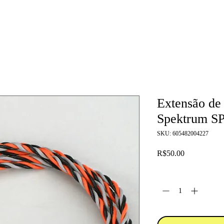
Extensão de
Spektrum S
SKU: 605482004227
Price
R$50.00
Quantity
*