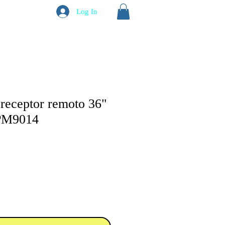
Log In
 receptor remoto 36"
PM9014