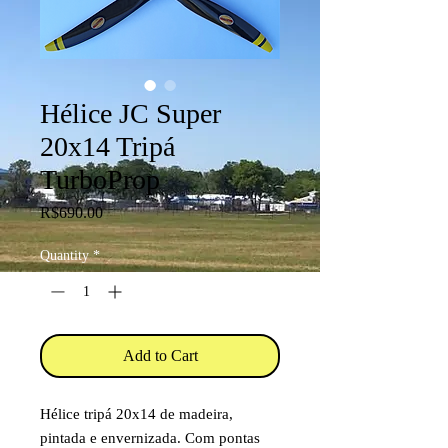
Hélice JC Super
20x14 Tripá
TurboProp
Price
R$690.00
Quantity
*
Add to Cart
Hélice tripá 20x14 de madeira,
pintada e envernizada. Com pontas