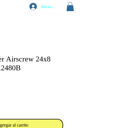
Iniciar sesión
er Airscrew 24x8
A2480B
gregar al carrito