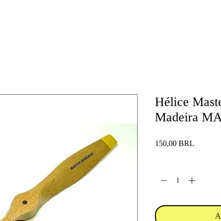
Hélice Mast
Madeira M
Precio
150,00 BRL
Cantidad
*
A