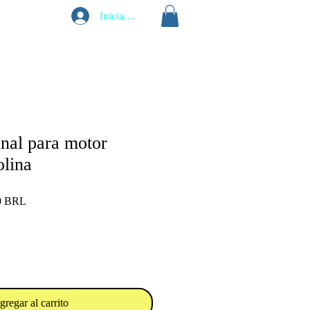
Iniciar sesión
inal para motor
lina
Precio
0 BRL
de
oferta
gregar al carrito