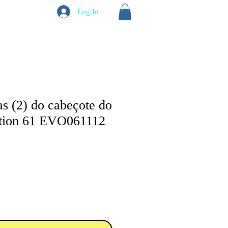
Log In
as (2) do cabeçote do
tion 61 EVO061112