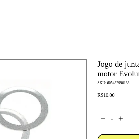
Jogo de junt
motor Evolu
SKU: 605482996188
Price
R$10.00
Quantity
*