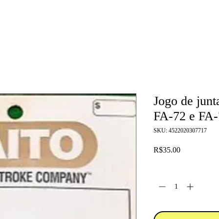
Jogo de junt
FA-72 e FA
SKU: 4522020307717
Price
R$35.00
Quantity
*