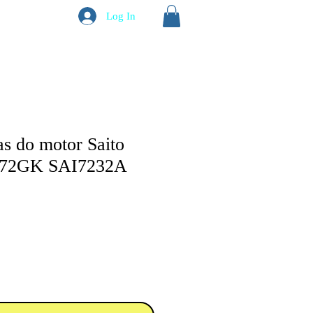
Log In
as do motor Saito
-72GK SAI7232A