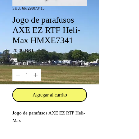
SKU: 667298073415
Jogo de parafusos
AXE EZ RTF Heli-
Max HMXE7341
Precio
20,00 BRL
Cantidad
*
Agregar al carrito
Jogo de parafusos AXE EZ RTF Heli-
Max
Código: HMXE7341