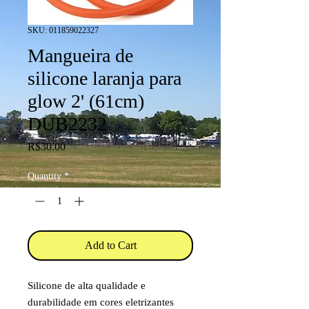
SKU: 011859022327
Mangueira de
silicone laranja para
glow 2' (61cm)
DUB2232
Price
R$30.00
Quantity
*
Add to Cart
Silicone de alta qualidade e
durabilidade em cores eletrizantes