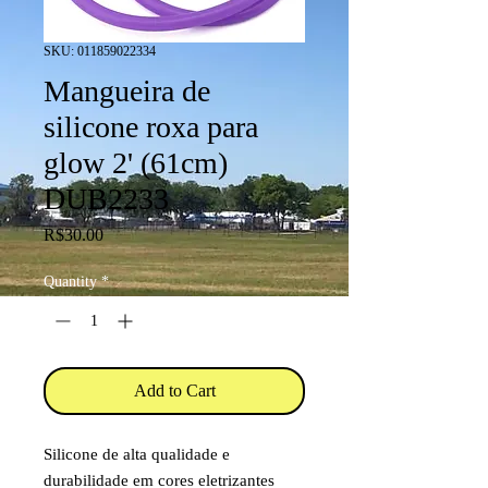
SKU: 011859022334
Mangueira de
silicone roxa para
glow 2' (61cm)
DUB2233
Price
R$30.00
Quantity
*
Add to Cart
Silicone de alta qualidade e
durabilidade em cores eletrizantes