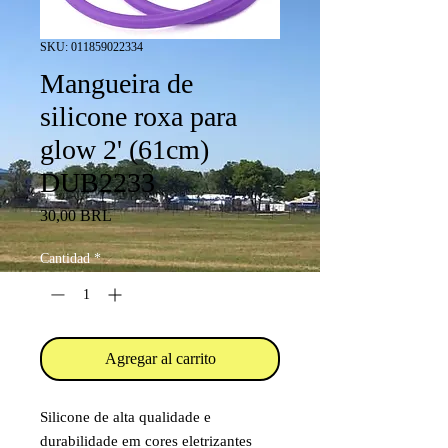
SKU: 011859022334
Mangueira de
silicone roxa para
glow 2' (61cm)
DUB2233
Precio
30,00 BRL
Cantidad
*
Agregar al carrito
Silicone de alta qualidade e
durabilidade em cores eletrizantes