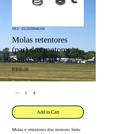
SKU: 4522020046104
Molas retentores
(par) dos motores
Saito SAI5047
Price
R$60.00
Quantity
*
Add to Cart
Molas e retentores dos motores Saito