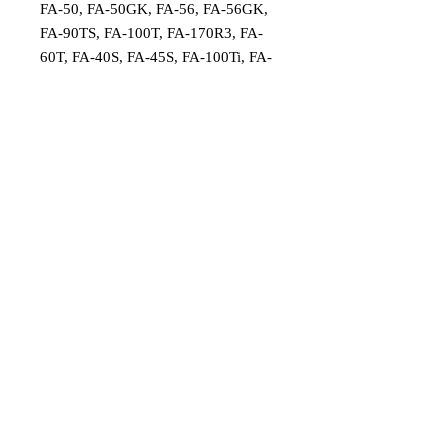
FA-50, FA-50GK, FA-56, FA-56GK,
FA-90TS, FA-100T, FA-170R3, FA-
60T, FA-40S, FA-45S, FA-100Ti, FA-
62A e FA-62AGK.
Peça original Saito made in Japan.
Código: SAI5047
Item destinado a hobby/modelismo.
Faixa etária: 14 anos e acima
Imagens e fotos meramente
ilustrativas. Aparência e
características do produto dependem
de como ele é montado ou utilizado
pelo usuário
© 2020 by Juniaer Modelism. All rights
reserved.