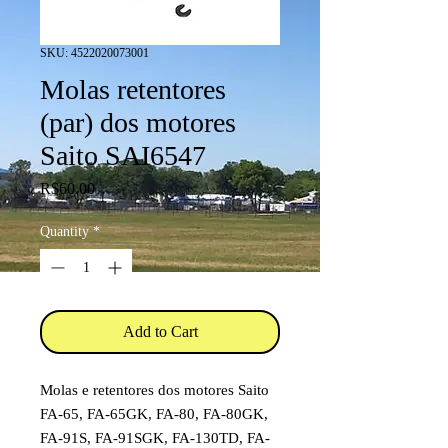
SKU: 4522020073001
Molas retentores
(par) dos motores
Saito SAI6547
Price
R$60.00
Quantity
*
Add to Cart
Molas e retentores dos motores Saito
FA-65, FA-65GK, FA-80, FA-80GK,
FA-91S, FA-91SGK, FA-130TD, FA-