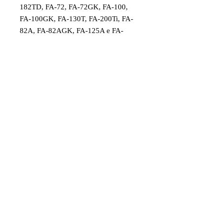
182TD, FA-72, FA-72GK, FA-100,
FA-100GK, FA-130T, FA-200Ti, FA-
82A, FA-82AGK, FA-125A e FA-
125AGK.
Peça original Saito made in Japan.
Código: SAI6547
Item destinado a hobby/modelismo.
Faixa etária: 14 anos e acima
Imagens e fotos meramente
ilustrativas. Aparência e
características do produto dependem
de como ele é montado ou utilizado
pelo usuário
© 2020 by Juniaer Modelism. All rights
reserved.