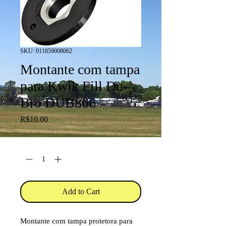
SKU: 011859008062
Montante com tampa
para Kwik Fill Du-
Bro DUB806
Price
R$10.00
Quantity
*
Add to Cart
Montante com tampa protetora para