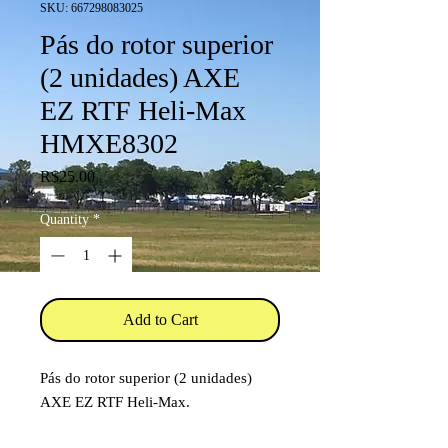
SKU: 667298083025
Pás do rotor superior
(2 unidades) AXE
EZ RTF Heli-Max
HMXE8302
Price
R$25.00
Quantity
*
Add to Cart
Pás do rotor superior (2 unidades)
AXE EZ RTF Heli-Max.
Código: HMXE8302