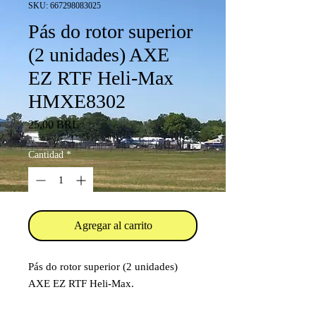
SKU: 667298083025
Pás do rotor superior
(2 unidades) AXE
EZ RTF Heli-Max
HMXE8302
Precio
25,00 BRL
Cantidad
*
Agregar al carrito
Pás do rotor superior (2 unidades)
AXE EZ RTF Heli-Max.
Código: HMXE8302