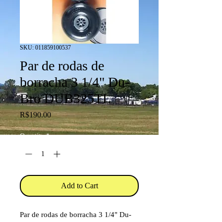
SKU: 011859100537
Par de rodas de
borracha 3 1/4" Du-
Bro DUB325TL
Price
R$190.00
Quantity
*
Add to Cart
Par de rodas de borracha 3 1/4" Du-