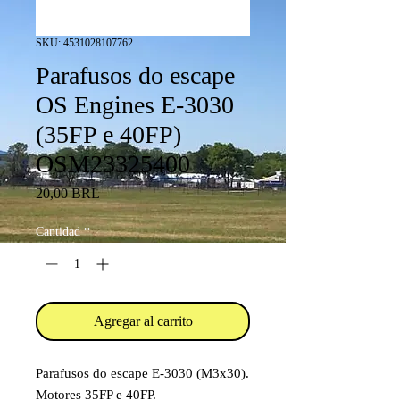
SKU: 4531028107762
Parafusos do escape
OS Engines E-3030
(35FP e 40FP)
OSM23325400
Precio
20,00 BRL
Cantidad
*
Agregar al carrito
Parafusos do escape E-3030 (M3x30).
Motores 35FP e 40FP.