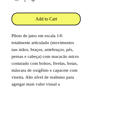
Add to Cart
Piloto de jatos em escala 1/6
totalmente articulado (movimentos
nas mãos, braços, antebraços, pés,
pernas e cabeça) com macacão micro
costurado com bolsos, fivelas, botas,
máscara de oxigênio e capacete com
viseira. Alto nível de realismo para
agregar mais valor visual a
aeromodelos escala.
Inclui mais 2 pares de mãos sem
luvas, que podem ser trocadas por
encaixe e 1 óculos escuro.
Altura: 30cm
Largura nos ombros: 9cm