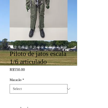
Piloto de jatos escala
1/6 articulado
Price
R$550.00
Macacão
*
Quantity
*