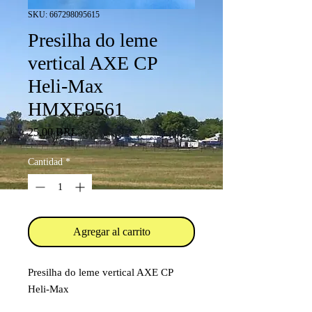
SKU: 667298095615
Presilha do leme
vertical AXE CP
Heli-Max
HMXE9561
Precio
25,00 BRL
Cantidad
*
Agregar al carrito
Presilha do leme vertical AXE CP
Heli-Max
Código: HMXE9561