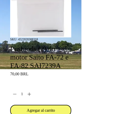
SKU: 4522020308318
Pushrods (2) do
motor Saito FA-72 e
FA-82 SAI7239A
Precio
70,00 BRL
Cantidad
*
Agregar al carrito