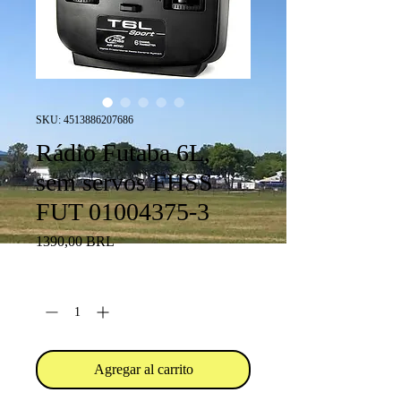
SKU: 4513886207686
Rádio Futaba 6L,
sem servos FHSS
FUT 01004375-3
Precio
1390,00 BRL
Cantidad
*
Agregar al carrito