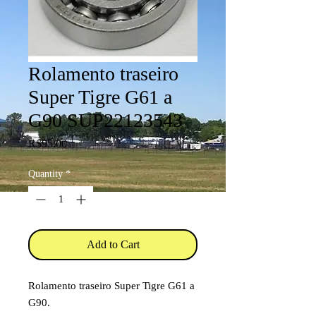
Rolamento traseiro
Super Tigre G61 a
G90 SUP22123543
Price
R$95.00
Quantity
*
Add to Cart
Rolamento traseiro Super Tigre G61 a
G90.