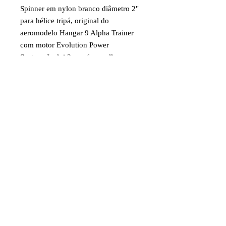
Spinner em nylon branco diâmetro 2"
para hélice tripá, original do
aeromodelo Hangar 9 Alpha Trainer
com motor Evolution Power
System. Inclui 3 parafusos allen e
chave allen para fixação do cone ao
prato traseiro.
Código: EVOE100S
Item destinado a hobby/modelismo.
Faixa etária: 14 anos e acima
Imagens e fotos meramente
ilustrativas. Aparência e
características do produto dependem
de como ele é montado ou utilizado
pelo usuário