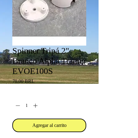
Spinner Tripá 2"
Branco Alpha Trainer
EVOE100S
Precio
70,00 BRL
Cantidad
*
Agregar al carrito