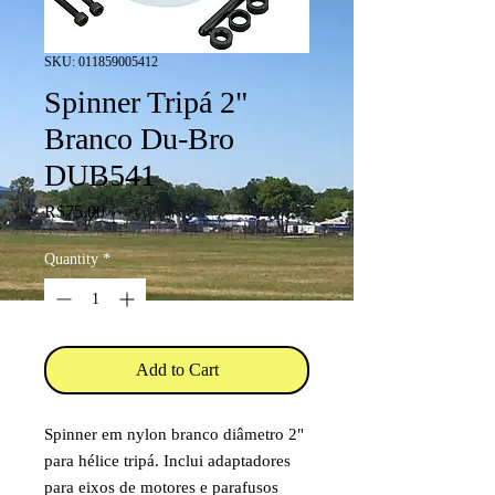
SKU: 011859005412
Spinner Tripá 2"
Branco Du-Bro
DUB541
Price
R$75.00
Quantity
*
Add to Cart
Spinner em nylon branco diâmetro 2"
para hélice tripá. Inclui adaptadores
para eixos de motores e parafusos