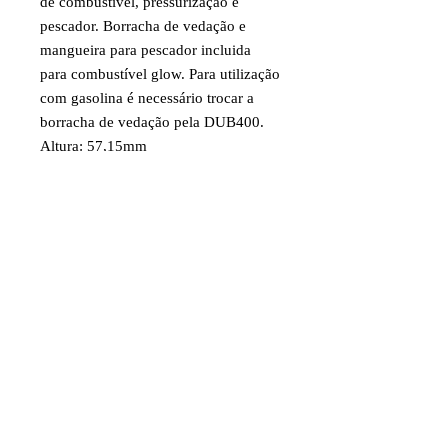
de combustível, pressurização e
pescador. Borracha de vedação e
mangueira para pescador incluida
para combustível glow. Para utilização
com gasolina é necessário trocar a
borracha de vedação pela DUB400.
Altura: 57,15mm
Largura: 65,09mm
Comprimento: 136,53
Peso: 68g
Código: DUB412
Item destinado a hobby/modelismo.
Faixa etária: 14 anos e acima
Imagens e fotos meramente
ilustrativas. Aparência e
características do produto dependem
de como ele é montado ou utilizado
pelo usuário