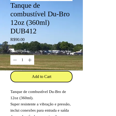
Tanque de
combustível Du-Bro
12oz (360ml)
DUB412
Price
R$90.00
Quantity
*
Add to Cart
Tanque de combustível Du-Bro de
12oz (360ml).
Super resistente a vibração e pressão,
inclui conexões para entrada e saída