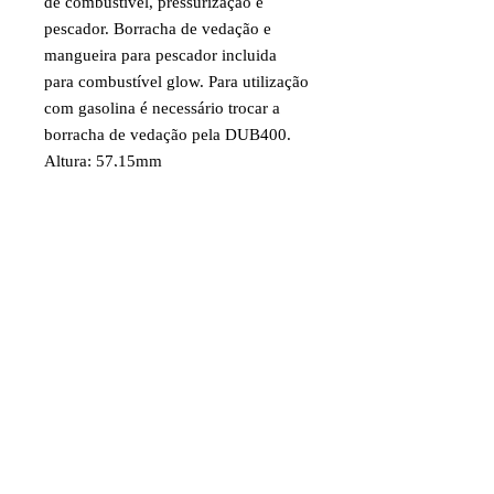
de combustível, pressurização e
pescador. Borracha de vedação e
mangueira para pescador incluida
para combustível glow. Para utilização
com gasolina é necessário trocar a
borracha de vedação pela DUB400.
Altura: 57,15mm
Largura: 65,09mm
Comprimento: 136,53
Peso: 68g
Código: DUB412
Item destinado a hobby/modelismo.
Faixa etária: 14 anos e acima
Imagens e fotos meramente
ilustrativas. Aparência e
características do produto dependem
de como ele é montado ou utilizado
pelo usuário