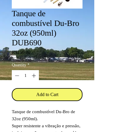
Tanque de
combustível Du-Bro
32oz (950ml)
DUB690
Price
R$150.00
Quantity
*
Add to Cart
Tanque de combustível Du-Bro de
32oz (950ml).
Super resistente a vibração e pressão,