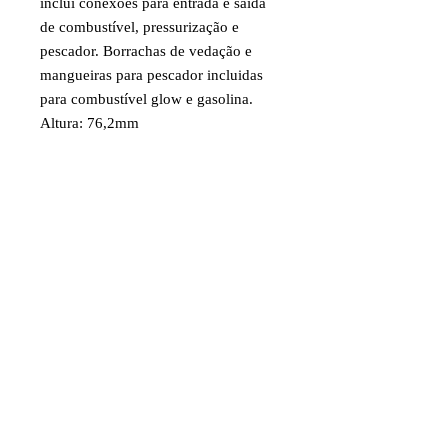
inclui conexões para entrada e saída
de combustível, pressurização e
pescador. Borrachas de vedação e
mangueiras para pescador incluidas
para combustível glow e gasolina.
Altura: 76,2mm
Largura: 93,66mm
Comprimento: 196,85mm
Peso: 160g
Código: DUB690
Item destinado a hobby/modelismo.
Faixa etária: 14 anos e acima
Imagens e fotos meramente
ilustrativas. Aparência e
características do produto dependem
de como ele é montado ou utilizado
pelo usuário