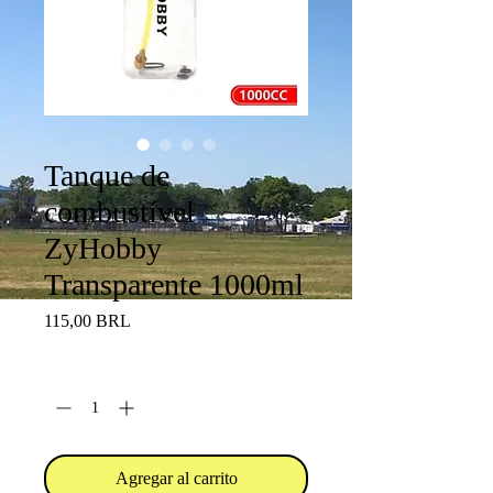
Tanque de
combustível
ZyHobby
Transparente 1000ml
Precio
115,00 BRL
Cantidad
*
Agregar al carrito