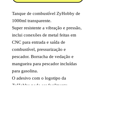
Tanque de combustível ZyHobby de
1000ml transparente.
Super resistente a vibração e pressão,
inclui conexões de metal feitas em
CNC para entrada e saída de
combustível, pressurização e
pescador. Borracha de vedação e
mangueira para pescador incluídas
para gasolina.
O adesivo com o logotipo da
ZyHobby pode ser facilmente
removido se desejado.
Altura: 75mm
Largura: 75mm
Comprimento: 185mm (sem bocal)
230mm (com bocal)
Peso: 141g