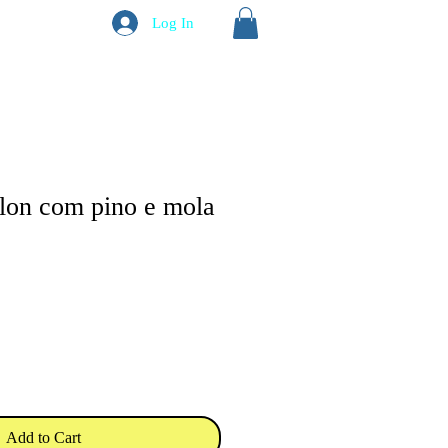
Log In
lon com pino e mola
Add to Cart