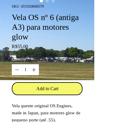
SKU: 4531028600379
Vela OS nº 6 (antiga
A3) para motores
glow
Price
R$55.00
Quantity
*
Add to Cart
Vela quente original OS Engines,
made in Japan, para motores glow de
pequeno porte (até .55).
Inclui arruela.