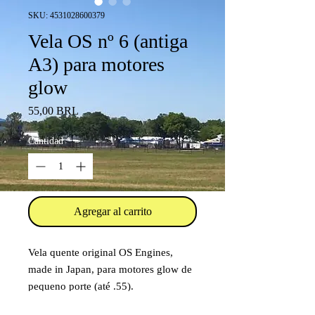
SKU: 4531028600379
Vela OS nº 6 (antiga
A3) para motores
glow
Precio
55,00 BRL
Cantidad
*
Agregar al carrito
Vela quente original OS Engines,
made in Japan, para motores glow de
pequeno porte (até .55).
Inclui arruela.