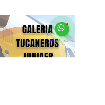
GALERIA
TUCANEROS
by Smartarget
JUNIAER